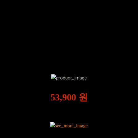
제품으로, 여러분들께
강하게 소개를 해드릴수 있는
비타민마을콜라겐타트체리
더 자세히 살펴보면 어떤 점이
장점인지 정말 알아갈수 있어요
53,900 원